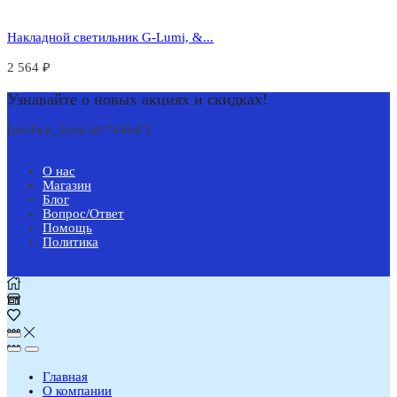
Накладной светильник G-Lumi, &...
2 564
₽
Узнавайте о новых акциях и скидках!
[mc4wp_form id="4464"]
О нас
Магазин
Блог
Вопрос/Ответ
Помощь
Политика
Главная
О компании