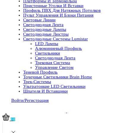
Платформы И Термокольца
Пристенные Уголки И Вставки
Профиль ПВХ Для Натяжных Потолков
Пульт Управления И Блоки Питания
Световые Линии
Светодиодная Лента
Светодиодные Лампы
Светодиодные Люстры
Светодиодные Системы Lumistar
LED Лампы
Алюминиевый Профиль
Светильники
Светодиодная Лента
Трековая Система
Управление Светом
Теневой Профиль
Точечные Светильники Brain Home
Трек-Системы
Ультратонкие LED Светильники
Шпателя И Вставщики
Войти/Регистрация
0
0