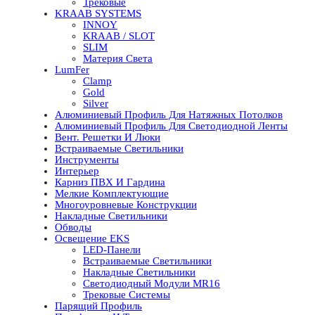
Трековые
KRAAB SYSTEMS
INNOY
KRAAB / SLOT
SLIM
Материя Света
LumFer
Clamp
Gold
Silver
Алюминиевый Профиль Для Натяжных Потолков
Алюминиевый Профиль Для Светодиодной Ленты
Вент. Решетки И Люки
Встраиваемые Светильники
Инструменты
Интерьер
Карниз ПВХ И Гардина
Мелкие Комплектующие
Многоуровневые Конструкции
Накладные Светильники
Обводы
Освещение EKS
LED-Панели
Встраиваемые Светильники
Накладные Светильники
Светодиодный Модули MR16
Трековые Системы
Парящий Профиль