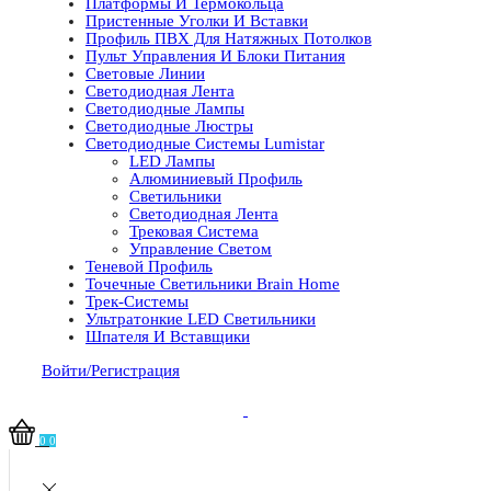
Платформы И Термокольца
Пристенные Уголки И Вставки
Профиль ПВХ Для Натяжных Потолков
Пульт Управления И Блоки Питания
Световые Линии
Светодиодная Лента
Светодиодные Лампы
Светодиодные Люстры
Светодиодные Системы Lumistar
LED Лампы
Алюминиевый Профиль
Светильники
Светодиодная Лента
Трековая Система
Управление Светом
Теневой Профиль
Точечные Светильники Brain Home
Трек-Системы
Ультратонкие LED Светильники
Шпателя И Вставщики
Войти/Регистрация
0
0