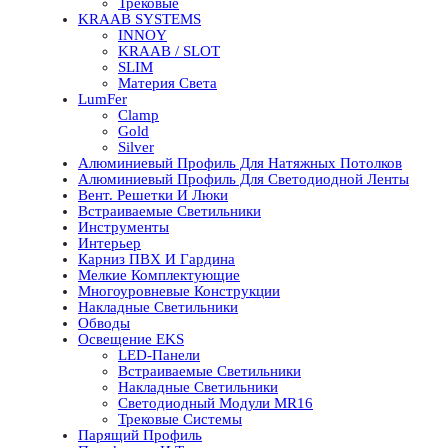
Трековые
KRAAB SYSTEMS
INNOY
KRAAB / SLOT
SLIM
Материя Света
LumFer
Clamp
Gold
Silver
Алюминиевый Профиль Для Натяжных Потолков
Алюминиевый Профиль Для Светодиодной Ленты
Вент. Решетки И Люки
Встраиваемые Светильники
Инструменты
Интерьер
Карниз ПВХ И Гардина
Мелкие Комплектующие
Многоуровневые Конструкции
Накладные Светильники
Обводы
Освещение EKS
LED-Панели
Встраиваемые Светильники
Накладные Светильники
Светодиодный Модули MR16
Трековые Системы
Парящий Профиль