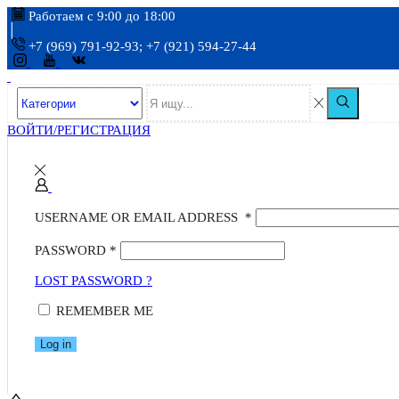
Работаем с 9:00 до 18:00
+7 (969) 791-92-93; +7 (921) 594-27-44
ВОЙТИ/РЕГИСТРАЦИЯ
USERNAME OR EMAIL ADDRESS
*
PASSWORD
*
LOST PASSWORD ?
REMEMBER ME
Log in