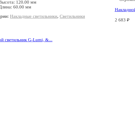
Высота: 120.00 мм
Длина: 60.00 мм
Накладной
ории:
Накладные светильники
,
Светильники
2 683
₽
й светильник G-Lumi, &...