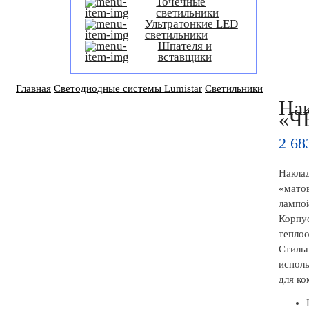
Точечные
светильники
Ультратонкие LED
светильники
Шпателя и
вставщики
Главная
Светодиодные системы Lumistar
Светильники
Нак
«Ч
2 6
Накла
«матов
лампо
Корпу
теплоо
Стильн
исполь
для к