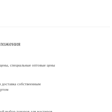
ложения
цены, специальные оптовые цены
 доставка собствеенным
ортом
ый выбор товаров для мастеров