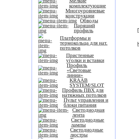
Мелкие
комплектующие
Многоуровневые
конструкции
Обводы
Парящий
профиль
Платформы и
термокольца для нат.
потолков
Пристенные
уголки и вставки
Профиль
«Световые
линии»
KRAAB
SYSTEM/SLOT
Профиль ПВХ для
натяжных потолков
Пульт управления и
блоки питания
Светодиодная
лента
Светодиодные
лампы
Светодиодные
люстры