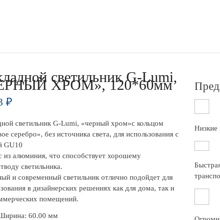
ладной светильник G-Lumi,
ЕРНЫЙ ХРОМ», 120*60мм
Пред
83
₽
дной светильник G-Lumi, «черный хром»с кольцом
Низкие 
ое серебро», без источника света, для использования с
й GU10
с из алюминия, что способствует хорошему
Быстрая
тводу светильника.
трансп
ый и современный светильник отлично подойдет для
зования в дизайнерских решениях как для дома, так и
оммерческих помещений.
Ширина: 60.00 мм
Огромн