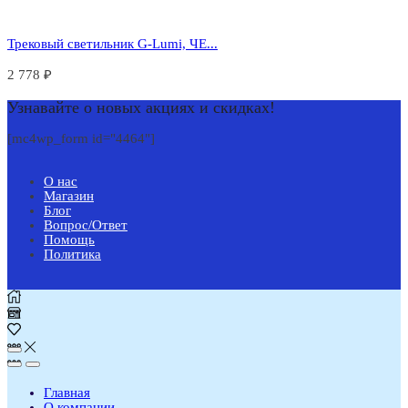
Трековый светильник G-Lumi, ЧЕ...
2 778
₽
Узнавайте о новых акциях и скидках!
[mc4wp_form id="4464"]
О нас
Магазин
Блог
Вопрос/Ответ
Помощь
Политика
Главная
О компании