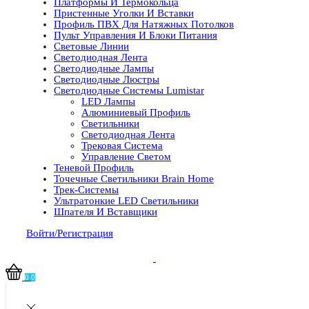
Платформы И Термокольца
Пристенные Уголки И Вставки
Профиль ПВХ Для Натяжных Потолков
Пульт Управления И Блоки Питания
Световые Линии
Светодиодная Лента
Светодиодные Лампы
Светодиодные Люстры
Светодиодные Системы Lumistar
LED Лампы
Алюминиевый Профиль
Светильники
Светодиодная Лента
Трековая Система
Управление Светом
Теневой Профиль
Точечные Светильники Brain Home
Трек-Системы
Ультратонкие LED Светильники
Шпателя И Вставщики
Войти/Регистрация
0
0