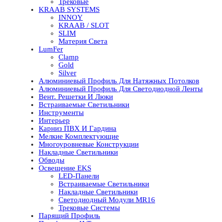
Трековые
KRAAB SYSTEMS
INNOY
KRAAB / SLOT
SLIM
Материя Света
LumFer
Clamp
Gold
Silver
Алюминиевый Профиль Для Натяжных Потолков
Алюминиевый Профиль Для Светодиодной Ленты
Вент. Решетки И Люки
Встраиваемые Светильники
Инструменты
Интерьер
Карниз ПВХ И Гардина
Мелкие Комплектующие
Многоуровневые Конструкции
Накладные Светильники
Обводы
Освещение EKS
LED-Панели
Встраиваемые Светильники
Накладные Светильники
Светодиодный Модули MR16
Трековые Системы
Парящий Профиль