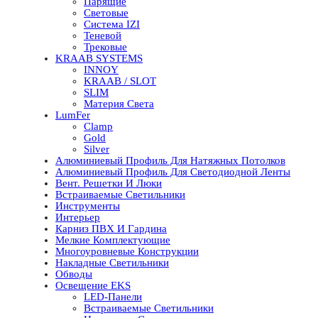
Парящие
Световые
Система IZI
Теневой
Трековые
KRAAB SYSTEMS
INNOY
KRAAB / SLOT
SLIM
Материя Света
LumFer
Clamp
Gold
Silver
Алюминиевый Профиль Для Натяжных Потолков
Алюминиевый Профиль Для Светодиодной Ленты
Вент. Решетки И Люки
Встраиваемые Светильники
Инструменты
Интерьер
Карниз ПВХ И Гардина
Мелкие Комплектующие
Многоуровневые Конструкции
Накладные Светильники
Обводы
Освещение EKS
LED-Панели
Встраиваемые Светильники