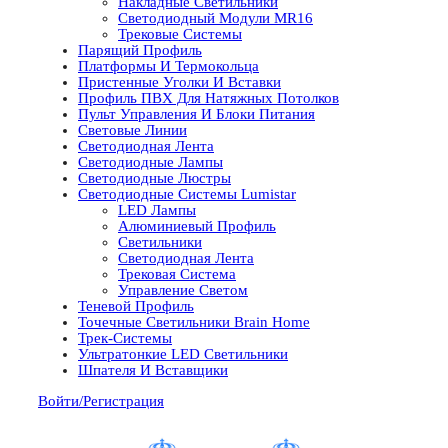
Накладные Светильники
Светодиодный Модули MR16
Трековые Системы
Парящий Профиль
Платформы И Термокольца
Пристенные Уголки И Вставки
Профиль ПВХ Для Натяжных Потолков
Пульт Управления И Блоки Питания
Световые Линии
Светодиодная Лента
Светодиодные Лампы
Светодиодные Люстры
Светодиодные Системы Lumistar
LED Лампы
Алюминиевый Профиль
Светильники
Светодиодная Лента
Трековая Система
Управление Светом
Теневой Профиль
Точечные Светильники Brain Home
Трек-Системы
Ультратонкие LED Светильники
Шпателя И Вставщики
Войти/Регистрация