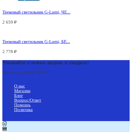
Трековый светильник G-Lumi, ЧЕ...
2 659
₽
Трековый светильник G-Lumi, БЕ...
2 778
₽
Узнавайте о новых акциях и скидках!
[mc4wp_form id="4464"]
О нас
Магазин
Блог
Вопрос/Ответ
Помощь
Политика