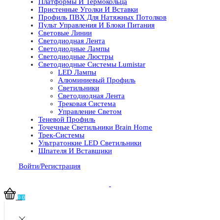
Платформы И Термокольца
Пристенные Уголки И Вставки
Профиль ПВХ Для Натяжных Потолков
Пульт Управления И Блоки Питания
Световые Линии
Светодиодная Лента
Светодиодные Лампы
Светодиодные Люстры
Светодиодные Системы Lumistar
LED Лампы
Алюминиевый Профиль
Светильники
Светодиодная Лента
Трековая Система
Управление Светом
Теневой Профиль
Точечные Светильники Brain Home
Трек-Системы
Ультратонкие LED Светильники
Шпателя И Вставщики
Войти/Регистрация
0
0