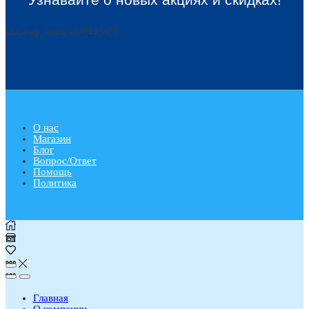
[mc4wp_form id="4464"]
О нас
Магазин
Блог
Вопрос/Ответ
Помощь
Политика
Главная
О компании