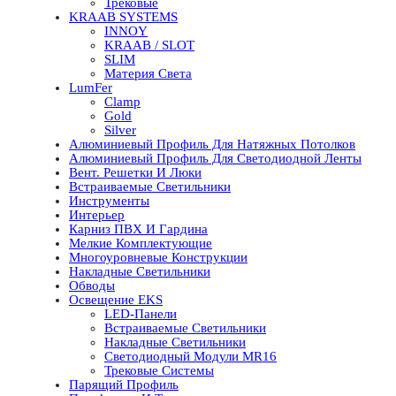
Трековые
KRAAB SYSTEMS
INNOY
KRAAB / SLOT
SLIM
Материя Света
LumFer
Clamp
Gold
Silver
Алюминиевый Профиль Для Натяжных Потолков
Алюминиевый Профиль Для Светодиодной Ленты
Вент. Решетки И Люки
Встраиваемые Светильники
Инструменты
Интерьер
Карниз ПВХ И Гардина
Мелкие Комплектующие
Многоуровневые Конструкции
Накладные Светильники
Обводы
Освещение EKS
LED-Панели
Встраиваемые Светильники
Накладные Светильники
Светодиодный Модули MR16
Трековые Системы
Парящий Профиль