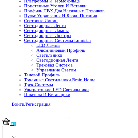
Платформы И Термокольца
Пристенные Уголки И Вставки
Профиль ПВХ Для Натяжных Потолков
Пульт Управления И Блоки Питания
Световые Линии
Светодиодная Лента
Светодиодные Лампы
Светодиодные Люстры
Светодиодные Системы Lumistar
LED Лампы
Алюминиевый Профиль
Светильники
Светодиодная Лента
Трековая Система
Управление Светом
Теневой Профиль
Точечные Светильники Brain Home
Трек-Системы
Ультратонкие LED Светильники
Шпателя И Вставщики
Войти/Регистрация
0
0