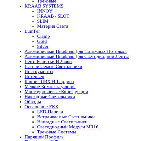
Трековые
KRAAB SYSTEMS
INNOY
KRAAB / SLOT
SLIM
Материя Света
LumFer
Clamp
Gold
Silver
Алюминиевый Профиль Для Натяжных Потолков
Алюминиевый Профиль Для Светодиодной Ленты
Вент. Решетки И Люки
Встраиваемые Светильники
Инструменты
Интерьер
Карниз ПВХ И Гардина
Мелкие Комплектующие
Многоуровневые Конструкции
Накладные Светильники
Обводы
Освещение EKS
LED-Панели
Встраиваемые Светильники
Накладные Светильники
Светодиодный Модули MR16
Трековые Системы
Парящий Профиль