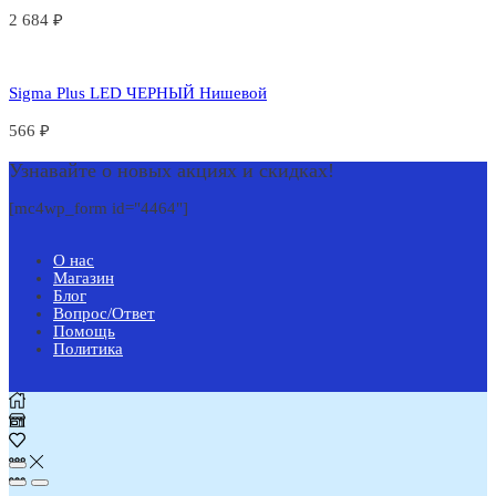
2 684
₽
Sigma Plus LED ЧЕРНЫЙ Нишевой
566
₽
Узнавайте о новых акциях и скидках!
[mc4wp_form id="4464"]
О нас
Магазин
Блог
Вопрос/Ответ
Помощь
Политика