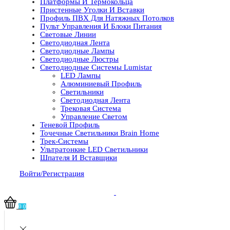
Платформы И Термокольца
Пристенные Уголки И Вставки
Профиль ПВХ Для Натяжных Потолков
Пульт Управления И Блоки Питания
Световые Линии
Светодиодная Лента
Светодиодные Лампы
Светодиодные Люстры
Светодиодные Системы Lumistar
LED Лампы
Алюминиевый Профиль
Светильники
Светодиодная Лента
Трековая Система
Управление Светом
Теневой Профиль
Точечные Светильники Brain Home
Трек-Системы
Ультратонкие LED Светильники
Шпателя И Вставщики
Войти/Регистрация
0
0