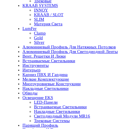
Трековые
KRAAB SYSTEMS
INNOY
KRAAB / SLOT
SLIM
Материя Света
LumFer
Clamp
Gold
Silver
Алюминиевый Профиль Для Натяжных Потолков
Алюминиевый Профиль Для Светодиодной Ленты
Вент. Решетки И Люки
Встраиваемые Светильники
Инструменты
Интерьер
Карниз ПВХ И Гардина
Мелкие Комплектующие
Многоуровневые Конструкции
Накладные Светильники
Обводы
Освещение EKS
LED-Панели
Встраиваемые Светильники
Накладные Светильники
Светодиодный Модули MR16
Трековые Системы
Парящий Профиль