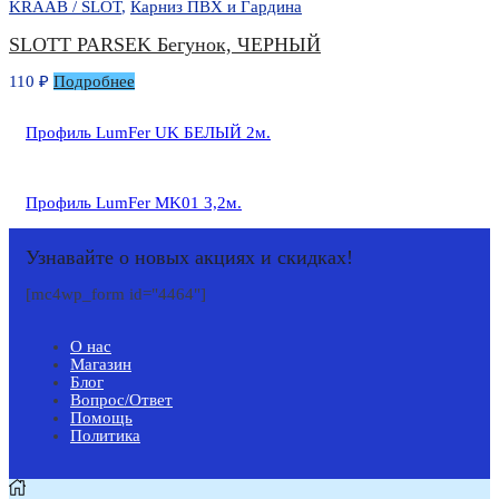
KRAAB / SLOT
,
Карниз ПВХ и Гардина
SLOTT PARSEK Бегунок, ЧЕРНЫЙ
110
₽
Подробнее
Профиль LumFer UK БЕЛЫЙ 2м.
Профиль LumFer MK01 3,2м.
Узнавайте о новых акциях и скидках!
[mc4wp_form id="4464"]
О нас
Магазин
Блог
Вопрос/Ответ
Помощь
Политика