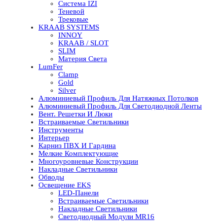
Система IZI
Теневой
Трековые
KRAAB SYSTEMS
INNOY
KRAAB / SLOT
SLIM
Материя Света
LumFer
Clamp
Gold
Silver
Алюминиевый Профиль Для Натяжных Потолков
Алюминиевый Профиль Для Светодиодной Ленты
Вент. Решетки И Люки
Встраиваемые Светильники
Инструменты
Интерьер
Карниз ПВХ И Гардина
Мелкие Комплектующие
Многоуровневые Конструкции
Накладные Светильники
Обводы
Освещение EKS
LED-Панели
Встраиваемые Светильники
Накладные Светильники
Светодиодный Модули MR16