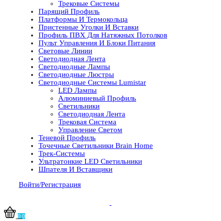
Трековые Системы
Парящий Профиль
Платформы И Термокольца
Пристенные Уголки И Вставки
Профиль ПВХ Для Натяжных Потолков
Пульт Управления И Блоки Питания
Световые Линии
Светодиодная Лента
Светодиодные Лампы
Светодиодные Люстры
Светодиодные Системы Lumistar
LED Лампы
Алюминиевый Профиль
Светильники
Светодиодная Лента
Трековая Система
Управление Светом
Теневой Профиль
Точечные Светильники Brain Home
Трек-Системы
Ультратонкие LED Светильники
Шпателя И Вставщики
Войти/Регистрация
0
0