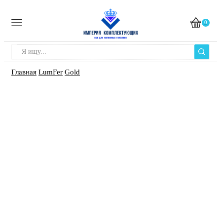
0
Главная
LumFer
Gold