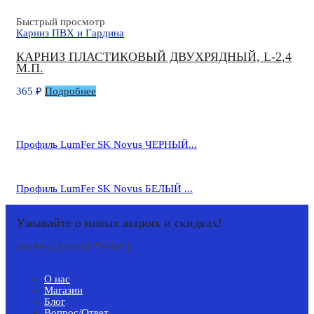
Быстрый просмотр
Карниз ПВХ и Гардина
КАРНИЗ ПЛАСТИКОВЫЙ ДВУХРЯДНЫЙ, L-2,4
М.П.
365
₽
Подробнее
Профиль LumFer SK Novus ЧЕРНЫЙ...
Профиль LumFer SK Novus БЕЛЫЙ ...
Узнавайте о новых акциях и скидках!
[mc4wp_form id="4464"]
О нас
Магазин
Блог
Вопрос/Ответ