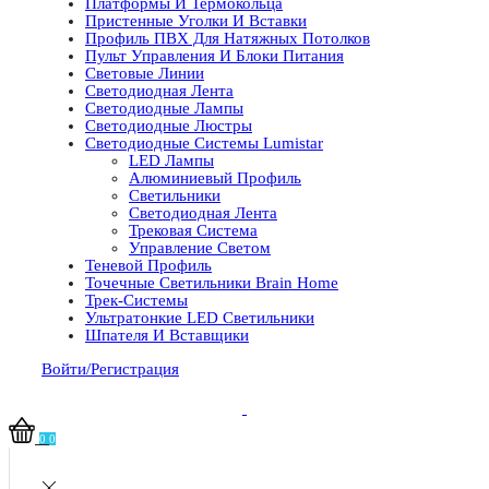
Платформы И Термокольца
Пристенные Уголки И Вставки
Профиль ПВХ Для Натяжных Потолков
Пульт Управления И Блоки Питания
Световые Линии
Светодиодная Лента
Светодиодные Лампы
Светодиодные Люстры
Светодиодные Системы Lumistar
LED Лампы
Алюминиевый Профиль
Светильники
Светодиодная Лента
Трековая Система
Управление Светом
Теневой Профиль
Точечные Светильники Brain Home
Трек-Системы
Ультратонкие LED Светильники
Шпателя И Вставщики
Войти/Регистрация
0
0