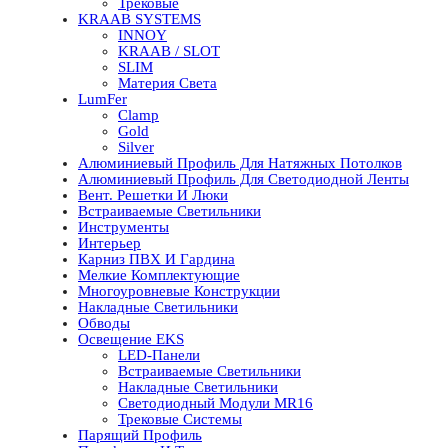
Трековые
KRAAB SYSTEMS
INNOY
KRAAB / SLOT
SLIM
Материя Света
LumFer
Clamp
Gold
Silver
Алюминиевый Профиль Для Натяжных Потолков
Алюминиевый Профиль Для Светодиодной Ленты
Вент. Решетки И Люки
Встраиваемые Светильники
Инструменты
Интерьер
Карниз ПВХ И Гардина
Мелкие Комплектующие
Многоуровневые Конструкции
Накладные Светильники
Обводы
Освещение EKS
LED-Панели
Встраиваемые Светильники
Накладные Светильники
Светодиодный Модули MR16
Трековые Системы
Парящий Профиль