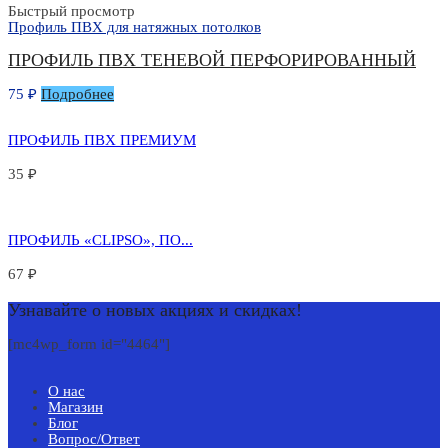
Быстрый просмотр
Профиль ПВХ для натяжных потолков
ПРОФИЛЬ ПВХ ТЕНЕВОЙ ПЕРФОРИРОВАННЫЙ
75
₽
Подробнее
ПРОФИЛЬ ПВХ ПРЕМИУМ
35
₽
ПРОФИЛЬ «CLIPSO», ПО...
67
₽
Узнавайте о новых акциях и скидках!
[mc4wp_form id="4464"]
О нас
Магазин
Блог
Вопрос/Ответ