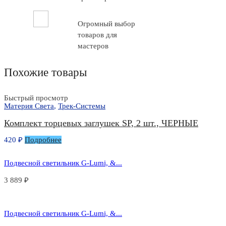
Огромный выбор
товаров для
мастеров
Похожие товары
Быстрый просмотр
Материя Света
,
Трек-Системы
Комплект торцевых заглушек SP, 2 шт., ЧЕРНЫЕ
420
₽
Подробнее
Подвесной светильник G-Lumi, &...
3 889
₽
Подвесной светильник G-Lumi, &...