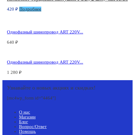
420
₽
Подробнее
Однофазный шинопровод ART 220V...
640
₽
Однофазный шинопровод ART 220V...
1 280
₽
Узнавайте о новых акциях и скидках!
[mc4wp_form id="4464"]
О нас
Магазин
Блог
Вопрос/Ответ
Помощь