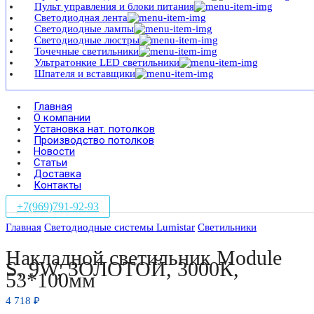
Пульт управления и блоки питания
Светодиодная лента
Светодиодные лампы
Светодиодные люстры
Точечные светильники
Ультратонкие LED светильники
Шпателя и вставщики
Главная
О компании
Установка нат. потолков
Производство потолков
Новости
Статьи
Доставка
Контакты
+7(969)791-92-93
Главная
Светодиодные системы Lumistar
Светильники
Накладной светильник Module
S, 9W, ЗОЛОТОЙ, 3000К,
53*100мм
4 718
₽