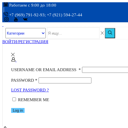
Работаем с 9:00 до 18:00
+7 (969) 791-92-93; +7 (921) 594-27-44
ВОЙТИ/РЕГИСТРАЦИЯ
USERNAME OR EMAIL ADDRESS
*
PASSWORD
*
LOST PASSWORD ?
REMEMBER ME
Log in