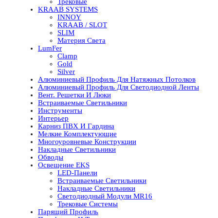
Трековые
KRAAB SYSTEMS
INNOY
KRAAB / SLOT
SLIM
Материя Света
LumFer
Clamp
Gold
Silver
Алюминиевый Профиль Для Натяжных Потолков
Алюминиевый Профиль Для Светодиодной Ленты
Вент. Решетки И Люки
Встраиваемые Светильники
Инструменты
Интерьер
Карниз ПВХ И Гардина
Мелкие Комплектующие
Многоуровневые Конструкции
Накладные Светильники
Обводы
Освещение EKS
LED-Панели
Встраиваемые Светильники
Накладные Светильники
Светодиодный Модули MR16
Трековые Системы
Парящий Профиль