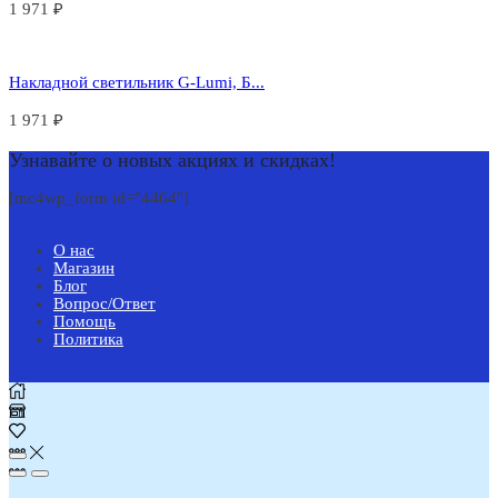
1 971
₽
Накладной светильник G-Lumi, Б...
1 971
₽
Узнавайте о новых акциях и скидках!
[mc4wp_form id="4464"]
О нас
Магазин
Блог
Вопрос/Ответ
Помощь
Политика