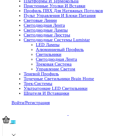
Платформы И Термокольца
Пристенные Уголки И Вставки
Профиль ПВХ Для Натяжных Потолков
Пульт Управления И Блоки Питания
Световые Линии
Светодиодная Лента
Светодиодные Лампы
Светодиодные Люстры
Светодиодные Системы Lumistar
LED Лампы
Алюминиевый Профиль
Светильники
Светодиодная Лента
Трековая Система
Управление Светом
Теневой Профиль
Точечные Светильники Brain Home
Трек-Системы
Ультратонкие LED Светильники
Шпателя И Вставщики
Войти/Регистрация
0
0