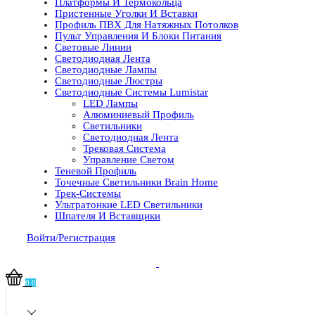
Платформы И Термокольца
Пристенные Уголки И Вставки
Профиль ПВХ Для Натяжных Потолков
Пульт Управления И Блоки Питания
Световые Линии
Светодиодная Лента
Светодиодные Лампы
Светодиодные Люстры
Светодиодные Системы Lumistar
LED Лампы
Алюминиевый Профиль
Светильники
Светодиодная Лента
Трековая Система
Управление Светом
Теневой Профиль
Точечные Светильники Brain Home
Трек-Системы
Ультратонкие LED Светильники
Шпателя И Вставщики
Войти/Регистрация
0
0