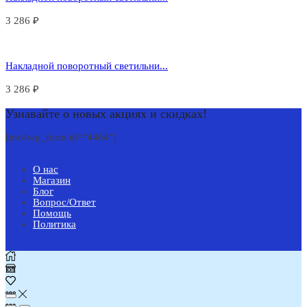
3 286
₽
Накладной поворотный светильни...
3 286
₽
Узнавайте о новых акциях и скидках!
[mc4wp_form id="4464"]
О нас
Магазин
Блог
Вопрос/Ответ
Помощь
Политика