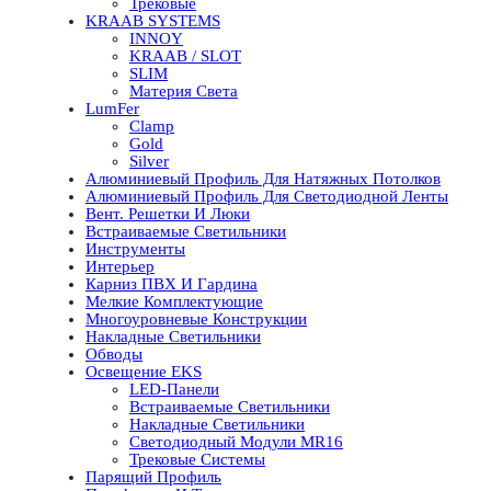
Трековые
KRAAB SYSTEMS
INNOY
KRAAB / SLOT
SLIM
Материя Света
LumFer
Clamp
Gold
Silver
Алюминиевый Профиль Для Натяжных Потолков
Алюминиевый Профиль Для Светодиодной Ленты
Вент. Решетки И Люки
Встраиваемые Светильники
Инструменты
Интерьер
Карниз ПВХ И Гардина
Мелкие Комплектующие
Многоуровневые Конструкции
Накладные Светильники
Обводы
Освещение EKS
LED-Панели
Встраиваемые Светильники
Накладные Светильники
Светодиодный Модули MR16
Трековые Системы
Парящий Профиль