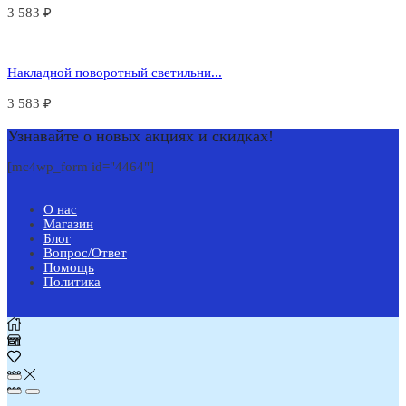
3 583
₽
Накладной поворотный светильни...
3 583
₽
Узнавайте о новых акциях и скидках!
[mc4wp_form id="4464"]
О нас
Магазин
Блог
Вопрос/Ответ
Помощь
Политика