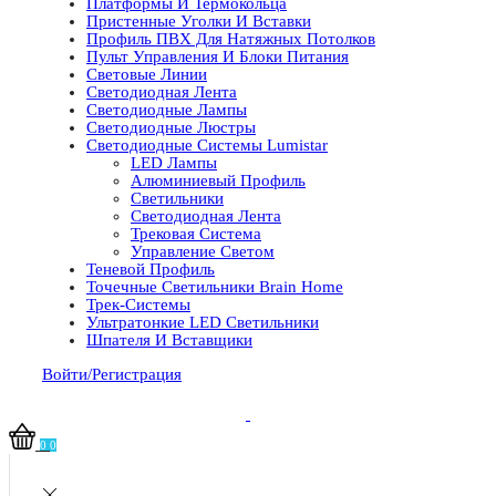
Платформы И Термокольца
Пристенные Уголки И Вставки
Профиль ПВХ Для Натяжных Потолков
Пульт Управления И Блоки Питания
Световые Линии
Светодиодная Лента
Светодиодные Лампы
Светодиодные Люстры
Светодиодные Системы Lumistar
LED Лампы
Алюминиевый Профиль
Светильники
Светодиодная Лента
Трековая Система
Управление Светом
Теневой Профиль
Точечные Светильники Brain Home
Трек-Системы
Ультратонкие LED Светильники
Шпателя И Вставщики
Войти/Регистрация
0
0