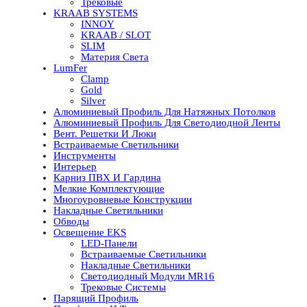
Трековые
KRAAB SYSTEMS
INNOY
KRAAB / SLOT
SLIM
Материя Света
LumFer
Clamp
Gold
Silver
Алюминиевый Профиль Для Натяжных Потолков
Алюминиевый Профиль Для Светодиодной Ленты
Вент. Решетки И Люки
Встраиваемые Светильники
Инструменты
Интерьер
Карниз ПВХ И Гардина
Мелкие Комплектующие
Многоуровневые Конструкции
Накладные Светильники
Обводы
Освещение EKS
LED-Панели
Встраиваемые Светильники
Накладные Светильники
Светодиодный Модули MR16
Трековые Системы
Парящий Профиль