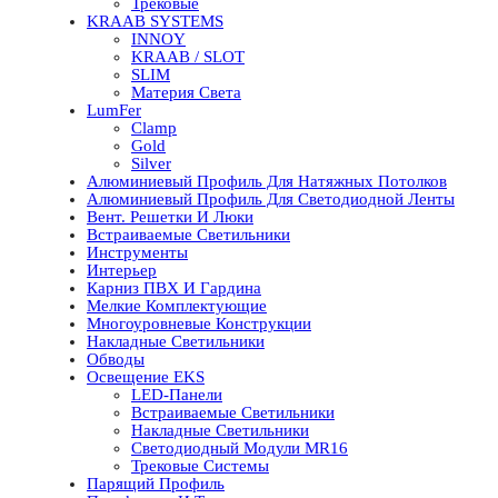
Трековые
KRAAB SYSTEMS
INNOY
KRAAB / SLOT
SLIM
Материя Света
LumFer
Clamp
Gold
Silver
Алюминиевый Профиль Для Натяжных Потолков
Алюминиевый Профиль Для Светодиодной Ленты
Вент. Решетки И Люки
Встраиваемые Светильники
Инструменты
Интерьер
Карниз ПВХ И Гардина
Мелкие Комплектующие
Многоуровневые Конструкции
Накладные Светильники
Обводы
Освещение EKS
LED-Панели
Встраиваемые Светильники
Накладные Светильники
Светодиодный Модули MR16
Трековые Системы
Парящий Профиль