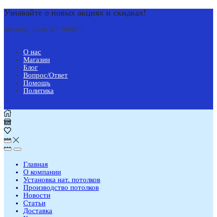
Узнавайте о новых акциях и скидках!
[mc4wp_form id="4464"]
О нас
Магазин
Блог
Вопрос/Ответ
Помощь
Политика
Главная
О компании
Установка нат. потолков
Производство потолков
Новости
Статьи
Доставка