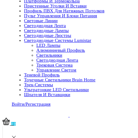
Платформы И Термокольца
Пристенные Уголки И Вставки
Профиль ПВХ Для Натяжных Потолков
Пульт Управления И Блоки Питания
Световые Линии
Светодиодная Лента
Светодиодные Лампы
Светодиодные Люстры
Светодиодные Системы Lumistar
LED Лампы
Алюминиевый Профиль
Светильники
Светодиодная Лента
Трековая Система
Управление Светом
Теневой Профиль
Точечные Светильники Brain Home
Трек-Системы
Ультратонкие LED Светильники
Шпателя И Вставщики
Войти/Регистрация
0
0