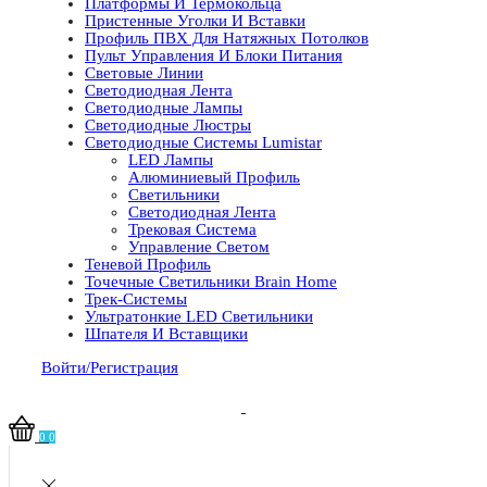
Платформы И Термокольца
Пристенные Уголки И Вставки
Профиль ПВХ Для Натяжных Потолков
Пульт Управления И Блоки Питания
Световые Линии
Светодиодная Лента
Светодиодные Лампы
Светодиодные Люстры
Светодиодные Системы Lumistar
LED Лампы
Алюминиевый Профиль
Светильники
Светодиодная Лента
Трековая Система
Управление Светом
Теневой Профиль
Точечные Светильники Brain Home
Трек-Системы
Ультратонкие LED Светильники
Шпателя И Вставщики
Войти/Регистрация
0
0