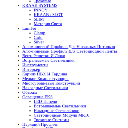
Трековые
KRAAB SYSTEMS
INNOY
KRAAB / SLOT
SLIM
Материя Света
LumFer
Clamp
Gold
Silver
Алюминиевый Профиль Для Натяжных Потолков
Алюминиевый Профиль Для Светодиодной Ленты
Вент. Решетки И Люки
Встраиваемые Светильники
Инструменты
Интерьер
Карниз ПВХ И Гардина
Мелкие Комплектующие
Многоуровневые Конструкции
Накладные Светильники
Обводы
Освещение EKS
LED-Панели
Встраиваемые Светильники
Накладные Светильники
Светодиодный Модули MR16
Трековые Системы
Парящий Профиль