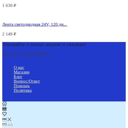
1 630
₽
Лента светодиодная 24V, 120 ди...
2 149
₽
Узнавайте о новых акциях и скидках!
[mc4wp_form id="4464"]
О нас
Магазин
Блог
Вопрос/Ответ
Помощь
Политика