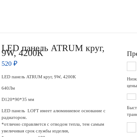
LED панель ATRUM круг,
9W, 4200К
Пр
520
₽
LED панель ATRUM круг, 9W, 4200К
Низк
цены
640Лм
D120*90*35 мм
Быст
LED панель LOFT имеет алюминиевое основание с
тран
радиатором.
*отлично справляется с отводом тепла, тем самым
увеличивая срок службы изделия,