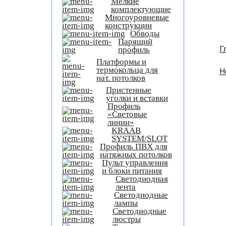
Мелкие
комплектующие
Многоуровневые
конструкции
Обводы
Парящий
Г
профиль
Платформы и
термокольца для
Н
нат. потолков
Пристенные
уголки и вставки
Профиль
«Световые
линии»
KRAAB
SYSTEM/SLOT
Профиль ПВХ для
натяжных потолков
Пульт управления
и блоки питания
Светодиодная
лента
Светодиодные
лампы
Светодиодные
люстры