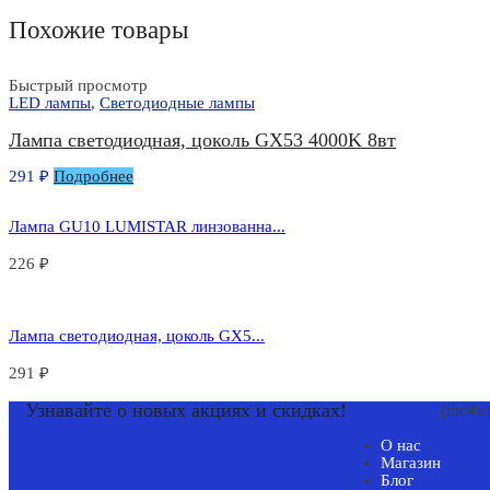
Похожие товары
Быстрый просмотр
LED лампы
,
Светодиодные лампы
Лампа светодиодная, цоколь GX53 4000K 8вт
291
₽
Подробнее
Лампа GU10 LUMISTAR линзованна...
226
₽
Лампа светодиодная, цоколь GX5...
291
₽
Узнавайте о новых акциях и скидках!
[mc4wp
О нас
Магазин
Блог