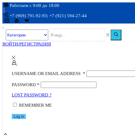
Работаем с 9:00 до 18:00
+7 (969) 791-92-93; +7 (921) 594-27-44
ВОЙТИ/РЕГИСТРАЦИЯ
USERNAME OR EMAIL ADDRESS
*
PASSWORD
*
LOST PASSWORD ?
REMEMBER ME
Log in