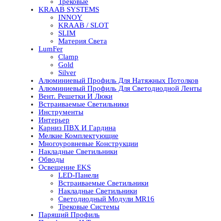
Трековые
KRAAB SYSTEMS
INNOY
KRAAB / SLOT
SLIM
Материя Света
LumFer
Clamp
Gold
Silver
Алюминиевый Профиль Для Натяжных Потолков
Алюминиевый Профиль Для Светодиодной Ленты
Вент. Решетки И Люки
Встраиваемые Светильники
Инструменты
Интерьер
Карниз ПВХ И Гардина
Мелкие Комплектующие
Многоуровневые Конструкции
Накладные Светильники
Обводы
Освещение EKS
LED-Панели
Встраиваемые Светильники
Накладные Светильники
Светодиодный Модули MR16
Трековые Системы
Парящий Профиль