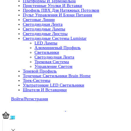
Платформы И Термокольца
Пристенные Уголки И Вставки
Профиль ПВХ Для Натяжных Потолков
Пульт Управления И Блоки Питания
Световые Линии
Светодиодная Лента
Светодиодные Лампы
Светодиодные Люстры
Светодиодные Системы Lumistar
LED Лампы
Алюминиевый Профиль
Светильники
Светодиодная Лента
Трековая Система
Управление Светом
Теневой Профиль
Точечные Светильники Brain Home
Трек-Системы
Ультратонкие LED Светильники
Шпателя И Вставщики
Войти/Регистрация
0
0