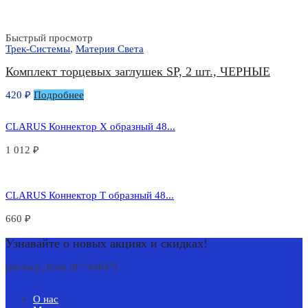
Быстрый просмотр
Трек-Системы
,
Материя Света
Комплект торцевых заглушек SP, 2 шт., ЧЕРНЫЕ
420
₽
Подробнее
CLARUS Коннектор Х образный 48...
1 012
₽
CLARUS Коннектор Т образный 48...
660
₽
Узнавайте о новых акциях и скидках!
[mc4wp_form id="4464"]
О нас