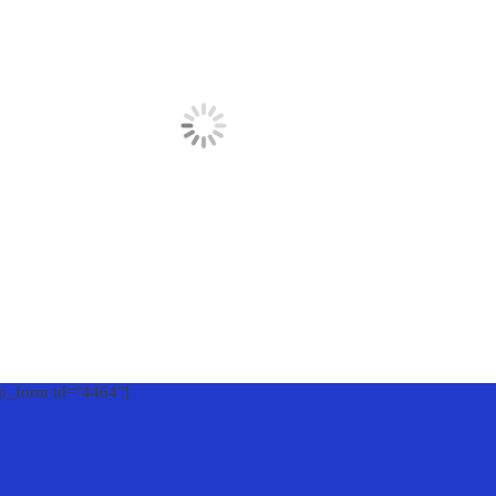
_form id="4464"]