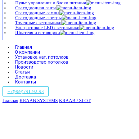
Пульт управления и блоки питания
Светодиодная лента
Светодиодные лампы
Светодиодные люстры
Точечные светильники
Ультратонкие LED светильники
Шпателя и вставщики
Главная
О компании
Установка нат. потолков
Производство потолков
Новости
Статьи
Доставка
Контакты
+7(969)791-92-93
Главная
KRAAB SYSTEMS
KRAAB / SLOT