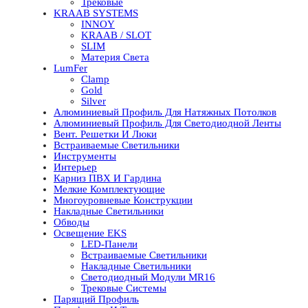
Трековые
KRAAB SYSTEMS
INNOY
KRAAB / SLOT
SLIM
Материя Света
LumFer
Clamp
Gold
Silver
Алюминиевый Профиль Для Натяжных Потолков
Алюминиевый Профиль Для Светодиодной Ленты
Вент. Решетки И Люки
Встраиваемые Светильники
Инструменты
Интерьер
Карниз ПВХ И Гардина
Мелкие Комплектующие
Многоуровневые Конструкции
Накладные Светильники
Обводы
Освещение EKS
LED-Панели
Встраиваемые Светильники
Накладные Светильники
Светодиодный Модули MR16
Трековые Системы
Парящий Профиль