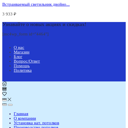
Встраиваемый светильник двойно...
3 933
₽
Узнавайте о новых акциях и скидках!
[mc4wp_form id="4464"]
О нас
Магазин
Блог
Вопрос/Ответ
Помощь
Политика
Главная
О компании
Установка нат. потолков
Производство потолков