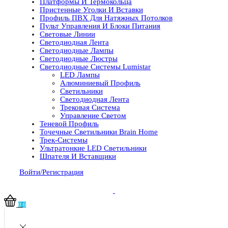
Платформы И Термокольца
Пристенные Уголки И Вставки
Профиль ПВХ Для Натяжных Потолков
Пульт Управления И Блоки Питания
Световые Линии
Светодиодная Лента
Светодиодные Лампы
Светодиодные Люстры
Светодиодные Системы Lumistar
LED Лампы
Алюминиевый Профиль
Светильники
Светодиодная Лента
Трековая Система
Управление Светом
Теневой Профиль
Точечные Светильники Brain Home
Трек-Системы
Ультратонкие LED Светильники
Шпателя И Вставщики
Войти/Регистрация
0
0