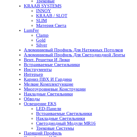
Трековые
KRAAB SYSTEMS
INNOY
KRAAB / SLOT
SLIM
Материя Света
LumFer
Clamp
Gold
Silver
Алюминиевый Профиль Для Натяжных Потолков
Алюминиевый Профиль Для Светодиодной Ленты
Вент. Решетки И Люки
Встраиваемые Светильники
Инструменты
Интерьер
Карниз ПВХ И Гардина
Мелкие Комплектующие
Многоуровневые Конструкции
Накладные Светильники
Обводы
Освещение EKS
LED-Панели
Встраиваемые Светильники
Накладные Светильники
Светодиодный Модули MR16
Трековые Системы
Парящий Профиль