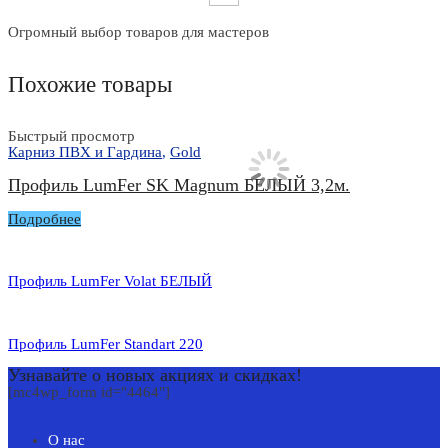
Огромный выбор товаров для мастеров
Похожие товары
Быстрый просмотр
Б
Карниз ПВХ и Гардина
,
Gold
G
Профиль LumFer SK Magnum БЕЛЫЙ 3,2м.
Подробнее
Профиль LumFer Volat БЕЛЫЙ
Профиль LumFer Standart 220
Узнавайте о новых акциях и скидках!
[mc4wp_form id="4464"]
О нас