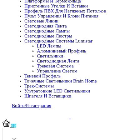
Платформы И Термокольца
Пристенные Уголки И Вставки
Профиль ПВХ Для Натяжных Потолков
Пульт Управления И Блоки Питания
Световые Линии
Светодиодная Лента
Светодиодные Лампы
Светодиодные Люстры
Светодиодные Системы Lumistar
LED Лампы
Алюминиевый Профиль
Светильники
Светодиодная Лента
Трековая Система
Управление Светом
Теневой Профиль
Точечные Светильники Brain Home
Трек-Системы
Ультратонкие LED Светильники
Шпателя И Вставщики
Войти/Регистрация
0
0