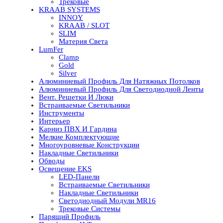
Трековые
KRAAB SYSTEMS
INNOY
KRAAB / SLOT
SLIM
Материя Света
LumFer
Clamp
Gold
Silver
Алюминиевый Профиль Для Натяжных Потолков
Алюминиевый Профиль Для Светодиодной Ленты
Вент. Решетки И Люки
Встраиваемые Светильники
Инструменты
Интерьер
Карниз ПВХ И Гардина
Мелкие Комплектующие
Многоуровневые Конструкции
Накладные Светильники
Обводы
Освещение EKS
LED-Панели
Встраиваемые Светильники
Накладные Светильники
Светодиодный Модули MR16
Трековые Системы
Парящий Профиль