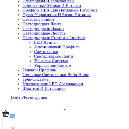
Платформы И Термокольца
Пристенные Уголки И Вставки
Профиль ПВХ Для Натяжных Потолков
Пульт Управления И Блоки Питания
Световые Линии
Светодиодная Лента
Светодиодные Лампы
Светодиодные Люстры
Светодиодные Системы Lumistar
LED Лампы
Алюминиевый Профиль
Светильники
Светодиодная Лента
Трековая Система
Управление Светом
Теневой Профиль
Точечные Светильники Brain Home
Трек-Системы
Ультратонкие LED Светильники
Шпателя И Вставщики
Войти/Регистрация
0
0