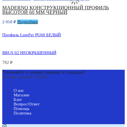
MADERNO КОНСТРУКЦИОННЫЙ ПРОФИЛЬ
ВЫСОТОЙ 60 ММ ЧЕРНЫЙ
2 010
₽
Подробнее
1
Профиль LumFer PU60 БЕЛЫЙ
BRUS 02 НЕОКРАШЕННЫЙ
782
₽
Узнавайте о новых акциях и скидках!
[mc4wp_form id="4464"]
О нас
Магазин
Блог
Вопрос/Ответ
Помощь
Политика