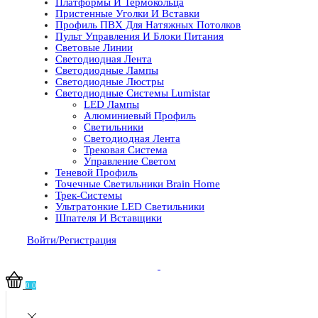
Платформы И Термокольца
Пристенные Уголки И Вставки
Профиль ПВХ Для Натяжных Потолков
Пульт Управления И Блоки Питания
Световые Линии
Светодиодная Лента
Светодиодные Лампы
Светодиодные Люстры
Светодиодные Системы Lumistar
LED Лампы
Алюминиевый Профиль
Светильники
Светодиодная Лента
Трековая Система
Управление Светом
Теневой Профиль
Точечные Светильники Brain Home
Трек-Системы
Ультратонкие LED Светильники
Шпателя И Вставщики
Войти/Регистрация
0
0