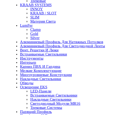
Трековые
KRAAB SYSTEMS
INNOY
KRAAB / SLOT
SLIM
Материя Света
LumFer
Clamp
Gold
Silver
Алюминиевый Профиль Для Натяжных Потолков
Алюминиевый Профиль Для Светодиодной Ленты
Вент. Решетки И Люки
Встраиваемые Светильники
Инструменты
Интерьер
Карниз ПВХ И Гардина
Мелкие Комплектующие
Многоуровневые Конструкции
Накладные Светильники
Обводы
Освещение EKS
LED-Панели
Встраиваемые Светильники
Накладные Светильники
Светодиодный Модули MR16
Трековые Системы
Парящий Профиль