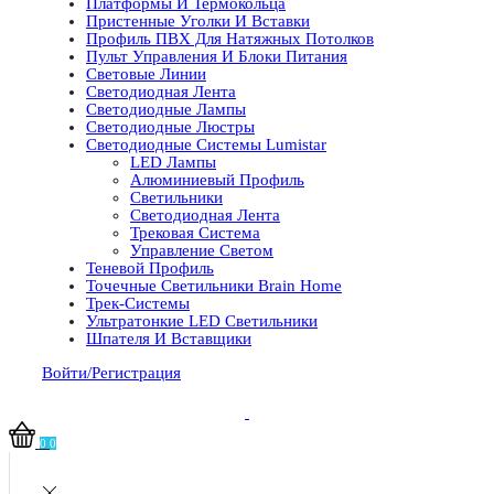
Платформы И Термокольца
Пристенные Уголки И Вставки
Профиль ПВХ Для Натяжных Потолков
Пульт Управления И Блоки Питания
Световые Линии
Светодиодная Лента
Светодиодные Лампы
Светодиодные Люстры
Светодиодные Системы Lumistar
LED Лампы
Алюминиевый Профиль
Светильники
Светодиодная Лента
Трековая Система
Управление Светом
Теневой Профиль
Точечные Светильники Brain Home
Трек-Системы
Ультратонкие LED Светильники
Шпателя И Вставщики
Войти/Регистрация
0
0