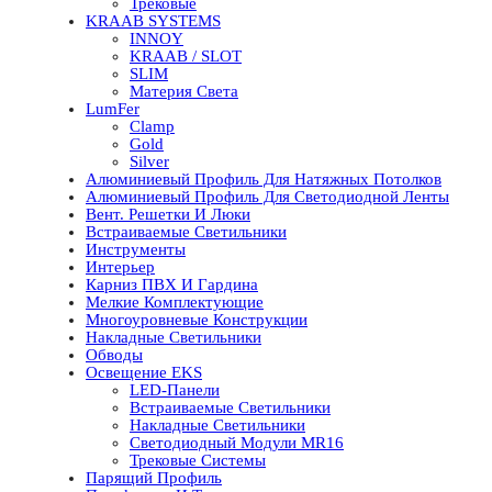
Трековые
KRAAB SYSTEMS
INNOY
KRAAB / SLOT
SLIM
Материя Света
LumFer
Clamp
Gold
Silver
Алюминиевый Профиль Для Натяжных Потолков
Алюминиевый Профиль Для Светодиодной Ленты
Вент. Решетки И Люки
Встраиваемые Светильники
Инструменты
Интерьер
Карниз ПВХ И Гардина
Мелкие Комплектующие
Многоуровневые Конструкции
Накладные Светильники
Обводы
Освещение EKS
LED-Панели
Встраиваемые Светильники
Накладные Светильники
Светодиодный Модули MR16
Трековые Системы
Парящий Профиль