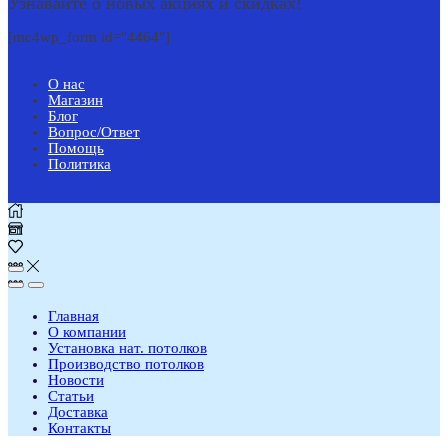
Узнавайте о новых акциях и скидках!
[mc4wp_form id="4464"]
О нас
Магазин
Блог
Вопрос/Ответ
Помощь
Политика
Главная
О компании
Установка нат. потолков
Производство потолков
Новости
Статьи
Доставка
Контакты