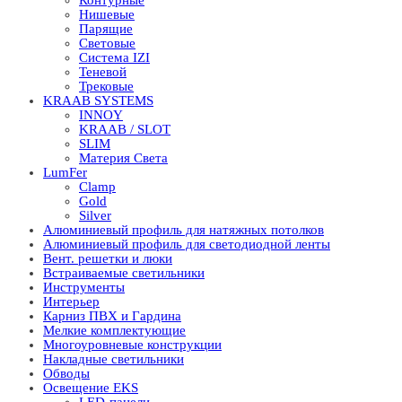
Нишевые
Парящие
Световые
Система IZI
Теневой
Трековые
KRAAB SYSTEMS
INNOY
KRAAB / SLOT
SLIM
Материя Света
LumFer
Clamp
Gold
Silver
Алюминиевый профиль для натяжных потолков
Алюминиевый профиль для светодиодной ленты
Вент. решетки и люки
Встраиваемые светильники
Инструменты
Интерьер
Карниз ПВХ и Гардина
Мелкие комплектующие
Многоуровневые конструкции
Накладные светильники
Обводы
Освещение EKS
LED-панели