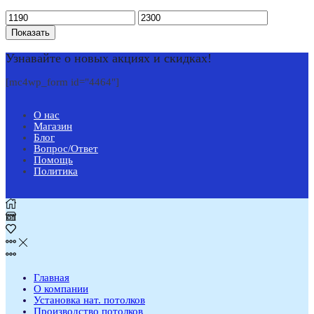
Показать
Узнавайте о новых акциях и скидках!
[mc4wp_form id="4464"]
О нас
Магазин
Блог
Вопрос/Ответ
Помощь
Политика
Главная
О компании
Установка нат. потолков
Производство потолков