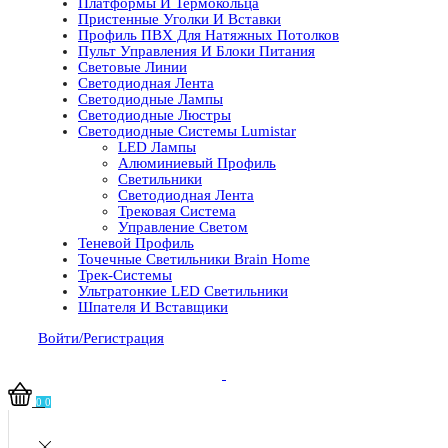
Платформы И Термокольца
Пристенные Уголки И Вставки
Профиль ПВХ Для Натяжных Потолков
Пульт Управления И Блоки Питания
Световые Линии
Светодиодная Лента
Светодиодные Лампы
Светодиодные Люстры
Светодиодные Системы Lumistar
LED Лампы
Алюминиевый Профиль
Светильники
Светодиодная Лента
Трековая Система
Управление Светом
Теневой Профиль
Точечные Светильники Brain Home
Трек-Системы
Ультратонкие LED Светильники
Шпателя И Вставщики
Войти/Регистрация
0
0