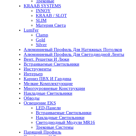
Трековые
KRAAB SYSTEMS
INNOY
KRAAB / SLOT
SLIM
Материя Света
LumFer
Clamp
Gold
Silver
Алюминиевый Профиль Для Натяжных Потолков
Алюминиевый Профиль Для Светодиодной Ленты
Вент. Решетки И Люки
Встраиваемые Светильники
Инструменты
Интерьер
Карниз ПВХ И Гардина
Мелкие Комплектующие
Многоуровневые Конструкции
Накладные Светильники
Обводы
Освещение EKS
LED-Панели
Встраиваемые Светильники
Накладные Светильники
Светодиодный Модули MR16
Трековые Системы
Парящий Профиль